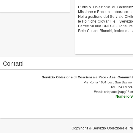
L'ufficio Obiezione di Coscien
Missione e Pace, collabora con ent
Nella gestione del Servizio Civi
le Politiche Giovanili e il Serviz
Partecipa alla CNESC (Consulta Na
Rete Caschi Bianchi, insieme alla
Contatti
Servizio Obiezione di Coscienza e Pace - Ass. Comunità 
Via Roma 1084 Loc. San Savino
Tel. 0541.972
Email: odcpace@apg23.o
Numero Ve
Copyright © Servizio Obiezione e P