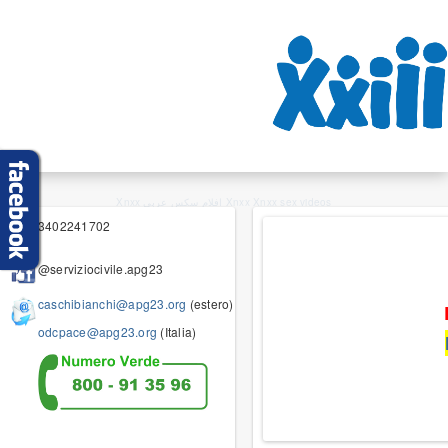
Xnxx افلام سكس عربي
Xnxx
Xnxx
sex videos
3402241702
@serviziocivile.apg23
caschibianchi@apg23.org
(estero)
odcpace@apg23.org
(Italia)